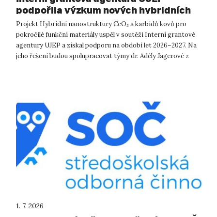
podpořila výzkum nových hybridních
nanomateriálů
Projekt Hybridní nanostruktury CeO₂ a karbidů kovů pro
pokročilé funkční materiály uspěl v soutěži Interní grantové
agentury UJEP a získal podporu na období let 2026–2027. Na
jeho řešení budou spolupracovat týmy dr. Adély Jagerové z
Katedry fyziky Pří...
1. 7. 2026