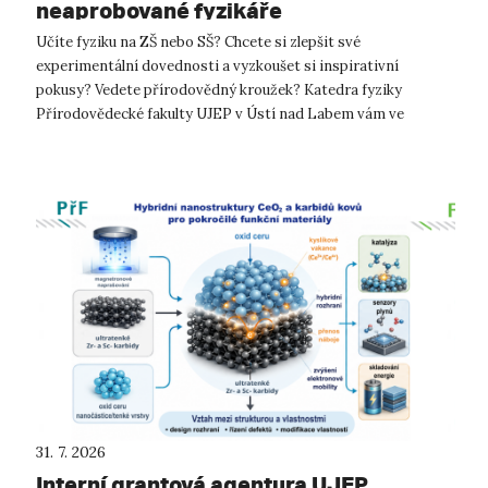
neaprobované fyzikáře
Učíte fyziku na ZŠ nebo SŠ? Chcete si zlepšit své
experimentální dovednosti a vyzkoušet si inspirativní
pokusy? Vedete přírodovědný kroužek? Katedra fyziky
Přírodovědecké fakulty UJEP v Ústí nad Labem vám ve
školním roce 2026/27 nabízí třetí cy...
31. 7. 2026
Interní grantová agentura UJEP