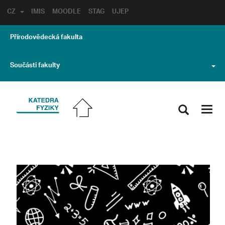
CZ
IMIS
MOODLE
STAG
UJEP
Přírodovědecká fakulta
Součásti fakulty
Toggl
navig