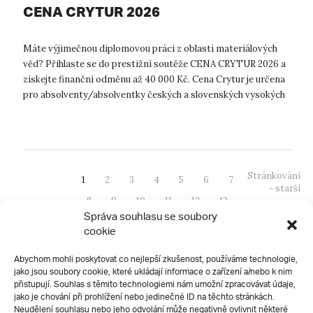
CENA CRYTUR 2026
Máte výjimečnou diplomovou práci z oblasti materiálových
věd? Přihlaste se do prestižní soutěže CENA CRYTUR 2026 a
získejte finanční odměnu až 40 000 Kč. Cena Crytur je určena
pro absolventy/absolventky českých a slovenských vysokých
škol, kteří ma...
Stránkování
1
2
3
4
5
6
7
- starší
8
9
10
11
12
13
Správa souhlasu se soubory
14
15
16
17
18
19
cookie
20
21
22
23
24
25
Abychom mohli poskytovat co nejlepší zkušenost, používáme technologie,
26
27
28
29
30
31
jako jsou soubory cookie, které ukládají informace o zařízení a/nebo k nim
přistupují. Souhlas s těmito technologiemi nám umožní zpracovávat údaje,
32
33
34
35
36
37
jako je chování při prohlížení nebo jedinečné ID na těchto stránkách.
38
39
40
41
Neudělení souhlasu nebo jeho odvolání může negativně ovlivnit některé