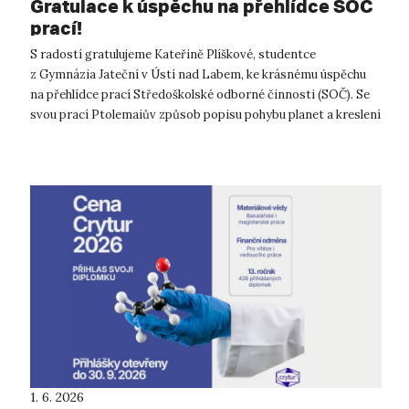
Gratulace k úspěchu na přehlídce SOČ
prací!
S radostí gratulujeme Kateřině Plíškové, studentce
z Gymnázia Jateční v Ústí nad Labem, ke krásnému úspěchu
na přehlídce prací Středoškolské odborné činnosti (SOČ). Se
svou prací Ptolemaiův způsob popisu pohybu planet a kreslení
pomocí Fourierovýc...
1. 6. 2026