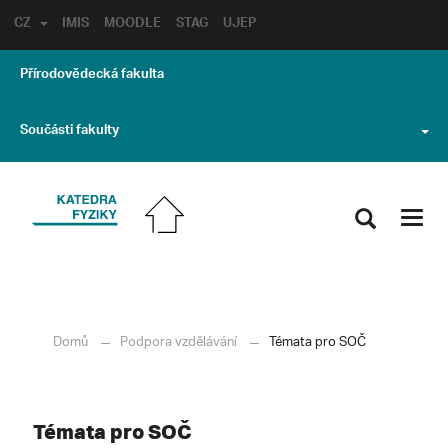
CZ
IMIS
MOODLE
STAG
UJEP
Přírodovědecká fakulta
Součásti fakulty
Toggl
navig
Domů
Podpora vzdělávání
Témata pro SOČ
Témata pro SOČ