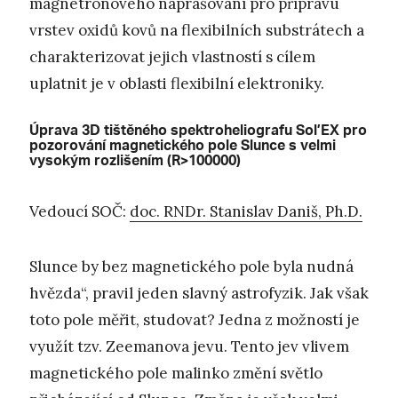
magnetronového naprašování pro přípravu
vrstev oxidů kovů na flexibilních substrátech a
charakterizovat jejich vlastností s cílem
uplatnit je v oblasti flexibilní elektroniky.
Úprava 3D tištěného spektroheliografu Sol’EX pro
pozorování magnetického pole Slunce s velmi
vysokým rozlišením (R>100000)
Vedoucí SOČ:
doc. RNDr. Stanislav Daniš, Ph.D.
Slunce by bez magnetického pole byla nudná
hvězda“, pravil jeden slavný astrofyzik. Jak však
toto pole měřit, studovat? Jedna z možností je
využít tzv. Zeemanova jevu. Tento jev vlivem
magnetického pole malinko změní světlo