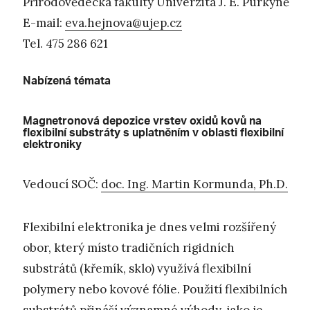
Přírodovědecká fakulty Univerzita J. E. Purkyně
E-mail:
eva.hejnova@ujep.cz
Tel. 475 286 621
Nabízená témata
Magnetronová depozice vrstev oxidů kovů na
flexibilní substráty s uplatněním v oblasti flexibilní
elektroniky
Vedoucí SOČ:
doc. Ing. Martin Kormunda, Ph.D.
Flexibilní elektronika je dnes velmi rozšířený
obor, který místo tradičních rigidních
substrátů (křemík, sklo) využívá flexibilní
polymery nebo kovové fólie. Použití flexibilních
substrátů přináší významné výhody, jako je