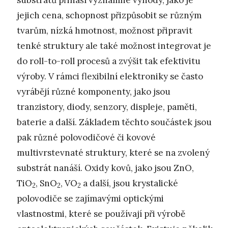
jejich cena, schopnost přizpůsobit se různým
tvarům, nízká hmotnost, možnost připravit
tenké struktury ale také možnost integrovat je
do roll-to-roll procesů a zvýšit tak efektivitu
výroby. V rámci flexibilní elektroniky se často
vyrábějí různé komponenty, jako jsou
tranzistory, diody, senzory, displeje, paměti,
baterie a další. Základem těchto součástek jsou
pak různé polovodičové či kovové
multivrstevnaté struktury, které se na zvolený
substrát nanáší. Oxidy kovů, jako jsou ZnO,
TiO
, SnO
, VO
a další, jsou krystalické
2
2
2
polovodiče se zajímavými optickými
vlastnostmi, které se používají při výrobě