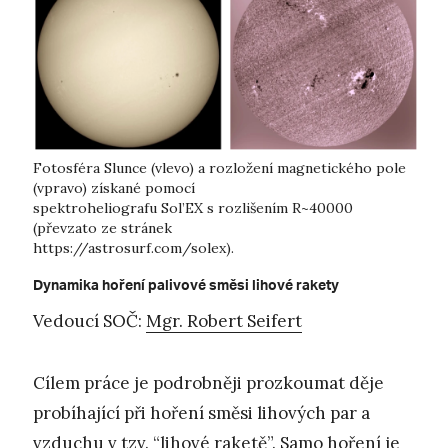
Fotosféra Slunce (vlevo) a rozložení magnetického pole
(vpravo) získané pomocí
spektroheliografu Sol’EX s rozlišením R~40000
(převzato ze stránek
https://astrosurf.com/solex).
Dynamika hoření palivové směsi lihové rakety
Vedoucí SOČ:
Mgr. Robert Seifert
Cílem práce je podrobněji prozkoumat děje
probíhající při hoření směsi lihových par a
vzduchu v tzv. “lihové raketě”. Samo hoření je