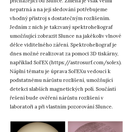
přicházející od Slunce. Změna je však velmi
nepatrná a na její sledování potřebujeme
vhodný přístroj s dostatečným rozlišením.
Jedním z nich je takzvaný spektroheliograf
umožňující zobrazit Slunce na jakékoliv vlnové
délce viditelného záření. Spektroheliograf je
dnes možné realizovat za pomoci 3D tiskárny,
například Sol’EX (https://astrosurf.com/solex).
Náplní tématu je úprava Sol’EXu vedoucí k
podstatnému nárůstu rozlišení, umožňující
detekci slabších magnetických polí. Součástí
řešení bude ověření nárůstu rozlišení v
laboratoři a při vlastním pozorování Slunce.