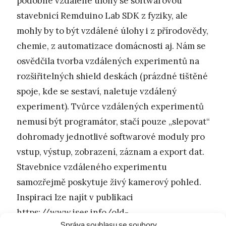
podobné vzdálené úlohy se softwarovou
stavebnicí Remduino Lab SDK z fyziky, ale
mohly by to být vzdálené úlohy i z přírodovědy,
chemie, z automatizace domácnosti aj. Nám se
osvědčila tvorba vzdálených experimentů na
rozšiřitelných shield deskách (prázdné tištěné
spoje, kde se sestaví, naletuje vzdálený
experiment). Tvůrce vzdálených experimentů
nemusí být programátor, stačí pouze „slepovat“
dohromady jednotlivé softwarové moduly pro
vstup, výstup, zobrazení, záznam a export dat.
Stavebnice vzdáleného experimentu
samozřejmě poskytuje živý kamerový pohled.
Inspiraci lze najít v publikaci
https://www.ises.info/old-
Správa souhlasu se soubory