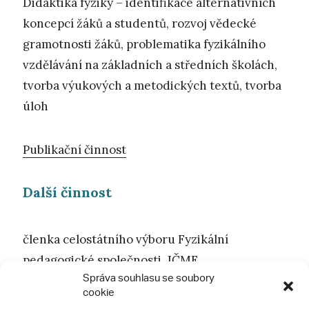
Didaktika fyziky – identifikace alternativních
koncepcí žáků a studentů, rozvoj vědecké
gramotnosti žáků, problematika fyzikálního
vzdělávání na základních a středních školách,
tvorba výukových a metodických textů, tvorba
úloh
Publikační činnost
Další činnost
členka celostátního výboru Fyzikální
pedagogické společnosti JČMF
Správa souhlasu se soubory
členka pobočky výboru JČMF v Ústí nad Labem
cookie
členka redakční rady časopisu SCIED