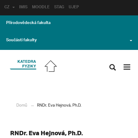
CZ
IMIS
MOODLE
STAG
UJEP
Přírodovědecká fakulta
Součásti fakulty
Toggl
navig
Domů
RNDr. Eva Hejnová, Ph.D.
RNDr. Eva Hejnová, Ph.D.